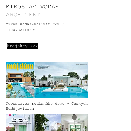
MIROSLAV VODÁK
ARCHITEKT
mirek.vodak@nolimat.com
/
+420732418591
Projekty >>>
Novostavba rodinného domu v Českých
Budějovicích