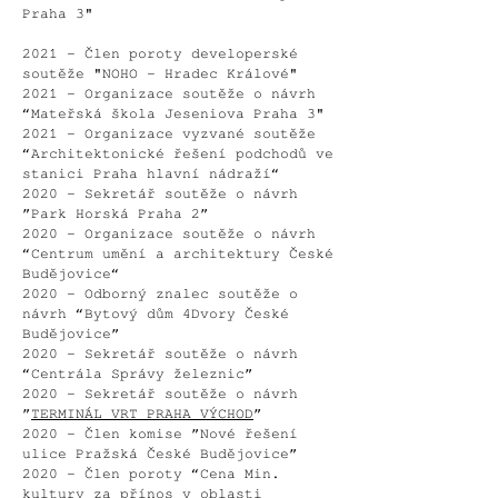
Praha 3"
2021 - Člen poroty developerské
soutěže "NOHO - Hradec Králové"
2021 -
Organizace soutěže o návrh
“Mateřská škola Jeseniova Praha 3"
2021 - Organizace vyzvané soutěže
“Architektonické řešení podchodů ve
stanici Praha hlavní nádraží“
2020 - Sekretář soutěže o návrh
”Park Horská Praha 2”
2020 – Organizace soutěže o návrh
“Centrum umění a architektury České
Budějovice“
2020 - Odborný znalec soutěže o
návrh “Bytový dům 4Dvory České
Budějovice”
2020 - Sekretář soutěže o návrh
“Centrála Správy železnic”
2020 - Sekretář soutěže o návrh
”
TERMINÁL VRT PRAHA VÝCHOD
”
2020 - Člen komise ”Nové řešení
ulice Pražská České Budějovice”
2020 - Člen poroty “Cena Min.
kultury za přínos v oblasti