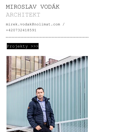
MIROSLAV VODÁK
ARCHITEKT
mirek.vodak@nolimat.com
/
+420732418591
Projekty >>>