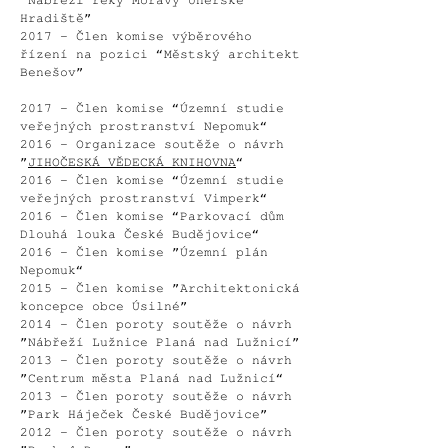
”Nábřeží řeky Moravy Uherské
Hradiště”
2017 - Člen komise výběrového
řízení na pozici “Městský architekt
Benešov”
2017 - Člen komise “Územní studie
veřejných prostranství Nepomuk“
2016 - Organizace soutěže o návrh
”
JIHOČESKÁ VĚDECKÁ KNIHOVNA
“
2016 - Člen komise “Územní studie
veřejných prostranství Vimperk“
2016 - Člen komise “Parkovací dům
Dlouhá louka České Budějovice“
2016 - Člen komise ”Územní plán
Nepomuk“
2015 - Člen komise ”Architektonická
koncepce obce Úsilné”
2014 - Člen poroty soutěže o návrh
”Nábřeží Lužnice Planá nad Lužnicí”
2013 - Člen poroty soutěže o návrh
”Centrum města Planá nad Lužnicí“
2013 - Člen poroty soutěže o návrh
”Park Háječek České Budějovice”
2012 - Člen poroty soutěže o návrh