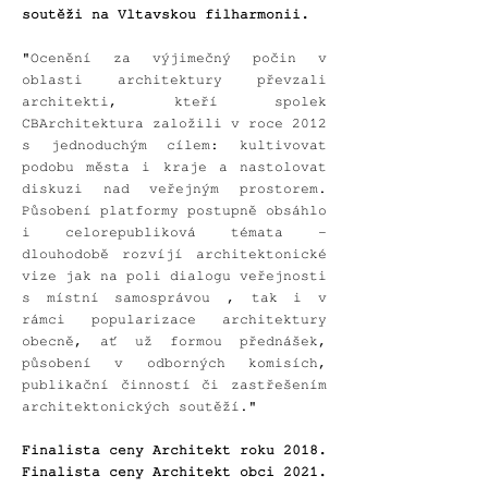
soutěži na Vltavskou filharmonii.
"Ocenění za výjimečný počin v
oblasti architektury převzali
architekti, kteří spolek
CBArchitektura založili v roce 2012
s jednoduchým cílem: kultivovat
podobu města i kraje a nastolovat
diskuzi nad veřejným prostorem.
Působení platformy postupně obsáhlo
i celorepubliková témata -
dlouhodobě rozvíjí architektonické
vize jak na poli dialogu veřejnosti
s místní samosprávou , tak i v
rámci popularizace architektury
obecně, ať už formou přednášek,
působení v odborných komisích,
publikační činností či zastřešením
architektonických soutěží."
Finalista ceny Architekt roku 2018.
Finalista ceny
Architekt obci 2021.