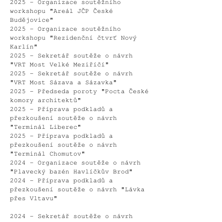
2025 - Organizace soutěžního
workshopu "Areál JČP České
Budějovice"
2025 - Organizace soutěžního
workshopu
"Rezidenční čtvrť Nový
Karlín"
2025 - Sekretář soutěže o návrh
"VRT Most Velké Meziříčí"
2025 - Sekretář soutěže o návrh
"VRT Most Sázava a Sázavka"
2025 - Předseda poroty "Pocta České
komory architektů"
2025 - Příprava podkladů a
přezkoušení soutěže o návrh
"Terminál Liberec
"
2025 - Příprava podkladů a
přezkoušení soutěže o návrh
"Terminál Chomutov"
2024 - Organizace soutěže o návrh
"Plavecký bazén Havlíč
kův Brod
"
2024 - Příprava podkladů a
přezkoušení soutěže o návrh "Lávka
přes Vltavu"
2024 - Sekretář soutěže o návrh