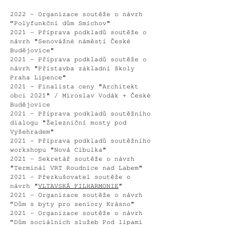
2022 - Organizace soutěže o návrh
“Polyfunkční dům Smíchov"
2021 - Příprava podkladů soutěže o
návrh "Senovážné náměstí České
Budějovice"
2021 - Příprava podkladů soutěže o
návrh "Přístavba základní školy
Praha Lipence"
2021 - Finalista ceny "Architekt
obci 2021" / Miroslav Vodák + České
Budějovice
2021 - Příprava podkladů soutěžního
dialogu "Železniční mosty pod
Vyšehradem"
2021 - Příprava podkladů soutěžního
workshopu "Nová Cibulka"
2021 - Sekretář soutěže o návrh
"Terminál VRT Roudnice nad Labem"
2021 - Přezkušovatel soutěže o
návrh "
VLTAVSKÁ FILHARMONIE
"
2021 -
Organizace soutěže o návrh
“Dům s byty pro seniory Krásno"
2021 - Organizace soutěže o návrh
“Dům sociálních služeb Pod lipami