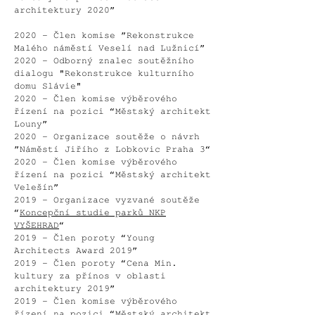
architektury 2020”
2020 - Člen komise ”Rekonstrukce
Malého náměstí Veselí nad Lužnicí”
2020 - Odborný znalec soutěžního
dialogu "Rekonstrukce kulturního
domu Slávie"
2020 - Člen komise výběrového
řízení na pozici “Městský architekt
Louny”
2020 - Organizace soutěže o návrh
”Náměstí Jiřího z Lobkovic Praha 3“
2020 – Člen komise výběrového
řízení na pozici “Městský architekt
Velešín”
2019 – Organizace vyzvané soutěže
“
Koncepční studie parků NKP
VYŠEHRAD
“
2019 - Člen poroty “Young
Architects Award 2019”
2019 - Člen poroty “Cena Min.
kultury za přínos v oblasti
architektury 2019”
2019 – Člen komise výběrového
řízení na pozici “Městský architekt