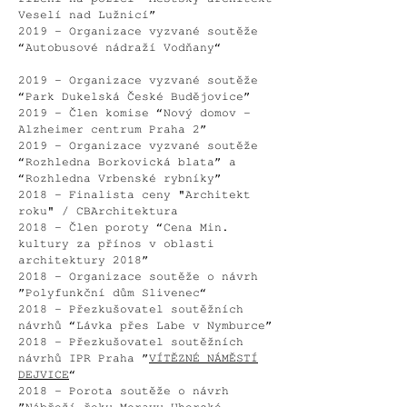
Veselí nad Lužnicí”
2019 – Organizace vyzvané soutěže
“Autobusové nádraží Vodňany“
2019 – Organizace vyzvané soutěže
“Park Dukelská České Budějovice”
2019 – Člen komise “Nový domov -
Alzheimer centrum Praha 2”
2019 – Organizace vyzvané soutěže
“Rozhledna Borkovická blata”
a
“Rozhledna Vrbenské rybníky”
2018 - Finalista ceny "Architekt
roku" / CBArchitektura
2018 - Člen poroty “Cena Min.
kultury za přínos v oblasti
architektury 2018”
2018 - Organizace soutěže o návrh
”Polyfunkční dům Slivenec“
2018 - Přezkušovatel soutěžních
návrhů “Lávka přes Labe v Nymburce”
2018 - Přezkušovatel soutěžních
návrhů IPR Praha ”
VÍTĚZNÉ NÁMĚSTÍ
DEJVICE
“
2018 - Porota soutěže o návrh